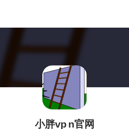
小胖vp n官网