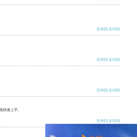
支持
[0]
反对
[0]
支持
[0]
反对
[0]
支持
[0]
反对
[0]
能快速上手。
支持
[0]
反对
[0]