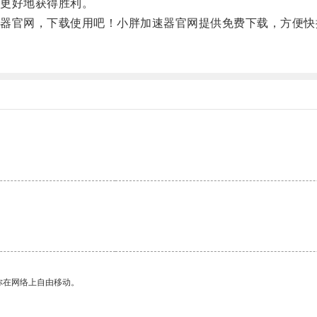
更好地获得胜利。
官网，下载使用吧！小胖加速器官网提供免费下载，方便快
你在网络上自由移动。