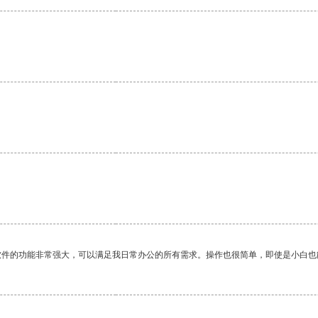
软件的功能非常强大，可以满足我日常办公的所有需求。操作也很简单，即使是小白也