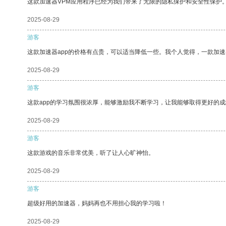
这款加速器VPM应用程序已经为我们带来了无限的隐私保护和安全性保护
2025-08-29
游客
这款加速器app的价格有点贵，可以适当降低一些。我个人觉得，一款加速
2025-08-29
游客
这款app的学习氛围很浓厚，能够激励我不断学习，让我能够取得更好的成
2025-08-29
游客
这款游戏的音乐非常优美，听了让人心旷神怡。
2025-08-29
游客
超级好用的加速器，妈妈再也不用担心我的学习啦！
2025-08-29