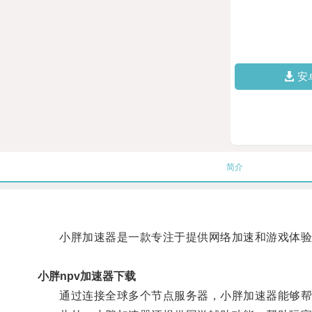
安
简介
小胖加速器是一款专注于提供网络加速和游戏体验
小胖npv加速器下载
通过连接全球多个节点服务器，小胖加速器能够帮助