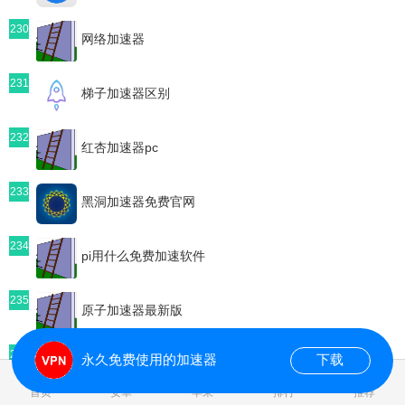
230
网络加速器
231
梯子加速器区别
232
红杏加速器pc
233
黑洞加速器免费官网
234
pi用什么免费加速软件
235
原子加速器最新版
236
永久免费使用的加速器
下载
免费的加速器
0.063140s
首页
安卓
苹果
排行
推荐