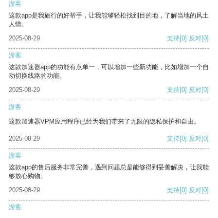
游客
这款app是我旅行的好帮手，让我能够轻松找到目的地，了解当地的风土
人情。
2025-08-29
支持
[0]
反对
[0]
游客
这款加速器app的功能有点单一，可以增加一些新功能，比如增加一个自
动切换线路的功能。
2025-08-29
支持
[0]
反对
[0]
游客
这款加速器VPM应用程序已经为我们带来了无限的隐私保护和自由。
2025-08-29
支持
[0]
反对
[0]
游客
这款app的售后服务非常完善，遇到问题总是能够得到妥善解决，让我能
够放心购物。
2025-08-29
支持
[0]
反对
[0]
游客