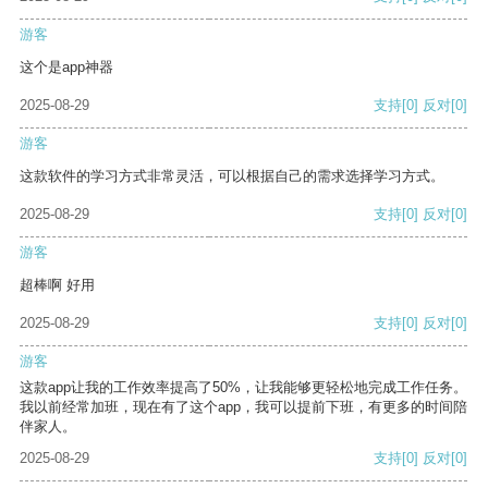
游客
这个是app神器
2025-08-29
支持
[0]
反对
[0]
游客
这款软件的学习方式非常灵活，可以根据自己的需求选择学习方式。
2025-08-29
支持
[0]
反对
[0]
游客
超棒啊 好用
2025-08-29
支持
[0]
反对
[0]
游客
这款app让我的工作效率提高了50%，让我能够更轻松地完成工作任务。
我以前经常加班，现在有了这个app，我可以提前下班，有更多的时间陪
伴家人。
2025-08-29
支持
[0]
反对
[0]