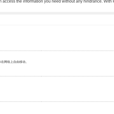
can access the information you need without any hindrance. With P
。
你在网络上自由移动。