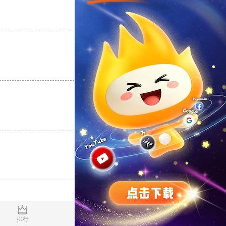
支持
[0]
反对
[0]
支持
[0]
反对
[0]
支持
[0]
反对
[0]
0.017333s
排行
推荐