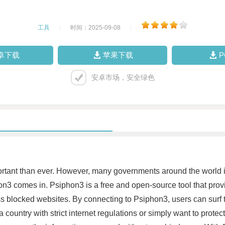
工具
|
时间：2025-09-08
|
卓下载
苹果下载
安卓市场，安全绿色
portant than ever. However, many governments around the world i
siphon3 comes in. Psiphon3 is a free and open-source tool that p
ss blocked websites. By connecting to Psiphon3, users can surf 
country with strict internet regulations or simply want to protec