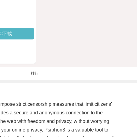
PC下载
排行
mpose strict censorship measures that limit citizens'
rovides a secure and anonymous connection to the
the web with freedom and privacy, without worrying
t your online privacy, Psiphon3 is a valuable tool to