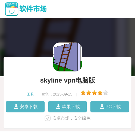
skyline vpn电脑版
工具
|
时间：2025-09-15
|
安卓下载
苹果下载
PC下载
安卓市场，安全绿色