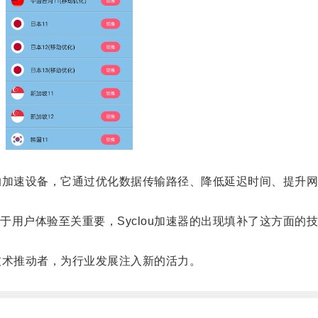
的加速设备，它通过优化数据传输路径、降低延迟时间、提升
户体验至关重要，Syclou加速器的出现填补了这方面的
技术推动者，为行业发展注入新的活力。