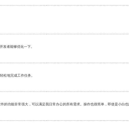
。
望开发者能够优化一下。
更轻松地完成工作任务。
软件的功能非常强大，可以满足我日常办公的所有需求。操作也很简单，即使是小白也