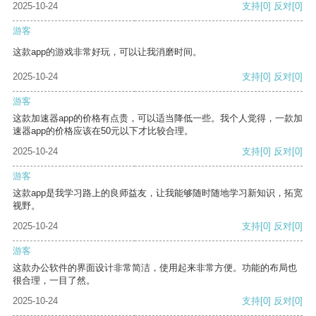
2025-10-24
支持
[0]
反对
[0]
游客
这款app的游戏非常好玩，可以让我消磨时间。
2025-10-24
支持
[0]
反对
[0]
游客
这款加速器app的价格有点贵，可以适当降低一些。我个人觉得，一款加
速器app的价格应该在50元以下才比较合理。
2025-10-24
支持
[0]
反对
[0]
游客
这款app是我学习路上的良师益友，让我能够随时随地学习新知识，拓宽
视野。
2025-10-24
支持
[0]
反对
[0]
游客
这款办公软件的界面设计非常简洁，使用起来非常方便。功能的布局也
很合理，一目了然。
2025-10-24
支持
[0]
反对
[0]