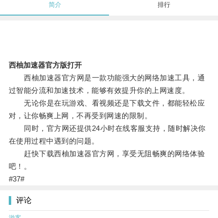
简介
排行
西柚加速器官方版打开
西柚加速器官方网是一款功能强大的网络加速工具，通
过智能分流和加速技术，能够有效提升你的上网速度。
无论你是在玩游戏、看视频还是下载文件，都能轻松应
对，让你畅爽上网，不再受到网速的限制。
同时，官方网还提供24小时在线客服支持，随时解决你
在使用过程中遇到的问题。
赶快下载西柚加速器官方网，享受无阻畅爽的网络体验
吧！。
#37#
评论
游客