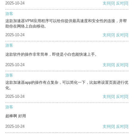
2025-10-24
支持
[0]
反对
[0]
游客
这款加速器VPM应用程序可以给你提供最高速度和安全性的连接，并帮
助你在网络上自由移动。
2025-10-24
支持
[0]
反对
[0]
游客
这款软件的操作非常简单，即使是小白也能快速上手。
2025-10-24
支持
[0]
反对
[0]
游客
这款加速器app的操作有点复杂，可以简化一下，比如将设置页面进行优
化。
2025-10-24
支持
[0]
反对
[0]
游客
超棒啊 好用
2025-10-24
支持
[0]
反对
[0]