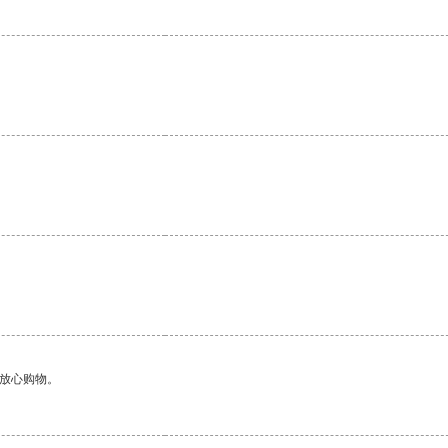
。
够放心购物。