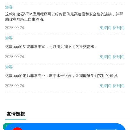
游客
这款加速器VPM应用程序可以给你提供最高速度和安全性的连接，并帮
助你在网络上自由移动。
2025-09-24
支持
[0]
反对
[0]
游客
这款app的功能非常丰富，可以满足我不同的社交需求。
2025-09-24
支持
[0]
反对
[0]
游客
这款app的老师非常专业，教学水平很高，让我能够学到实用的知识。
2025-09-24
支持
[0]
反对
[0]
友情链接
网站地图