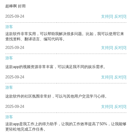
超棒啊 好用
2025-09-24
支持
[0]
反对
[0]
游客
这款软件非常实用，可以帮助我解决很多问题。比如，我可以使用它来
查找资料、翻译语言、编写代码等。
2025-09-24
支持
[0]
反对
[0]
游客
这款app的视频资源非常丰富，可以满足我不同的娱乐需求。
2025-09-24
支持
[0]
反对
[0]
游客
这款软件的社区氛围非常好，可以与其他用户交流学习心得。
2025-09-24
支持
[0]
反对
[0]
游客
这款app是我工作上的得力助手，让我的工作效率提高了50%，让我能够
更轻松地完成工作任务。