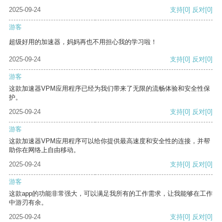
2025-09-24
支持
[0]
反对
[0]
游客
超级好用的加速器，妈妈再也不用担心我的学习啦！
2025-09-24
支持
[0]
反对
[0]
游客
这款加速器VPM应用程序已经为我们带来了无限的流畅体验和安全性保
护。
2025-09-24
支持
[0]
反对
[0]
游客
这款加速器VPM应用程序可以给你提供最高速度和安全性的连接，并帮
助你在网络上自由移动。
2025-09-24
支持
[0]
反对
[0]
游客
这款app的功能非常强大，可以满足我所有的工作需求，让我能够在工作
中游刃有余。
2025-09-24
支持
[0]
反对
[0]