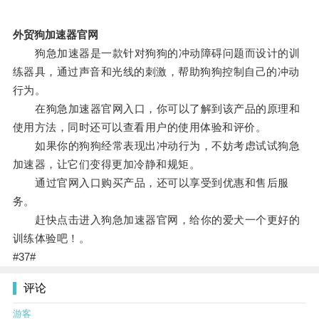
外贸狗加速器官网
狗急加速器是一款针对狗狗的冲动障碍问题而设计的训
练器具，通过声音和光线的刺激，帮助狗狗控制自己的冲动
行为。
在狗急加速器官网入口，你可以了解到该产品的原理和
使用方法，同时还可以查看用户的使用体验和评价。
如果你的狗狗经常表现出冲动行为，不妨考虑试试狗急
加速器，让它们变得更加冷静和规矩。
通过官网入口购买产品，还可以享受到优惠和售后服
务。
赶快点击进入狗急加速器官网，给你的爱犬一个更好的
训练体验吧！。
#37#
评论
游客