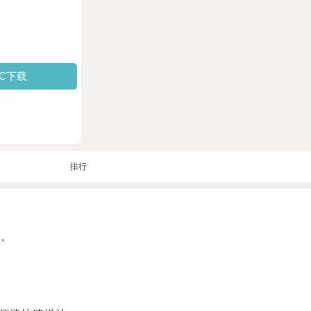
PC下载
排行
愁。