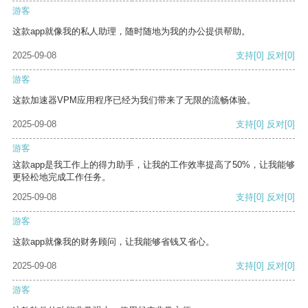
游客
这款app就像我的私人助理，随时随地为我的办公提供帮助。
2025-09-08
支持
[0]
反对
[0]
游客
这款加速器VPM应用程序已经为我们带来了无限的流畅体验。
2025-09-08
支持
[0]
反对
[0]
游客
这款app是我工作上的得力助手，让我的工作效率提高了50%，让我能够
更轻松地完成工作任务。
2025-09-08
支持
[0]
反对
[0]
游客
这款app就像我的财务顾问，让我能够省钱又省心。
2025-09-08
支持
[0]
反对
[0]
游客