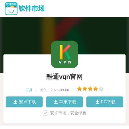
酷通vqn官网
工具
|
时间：2025-09-08
|
安卓下载
苹果下载
PC下载
安卓市场，安全绿色