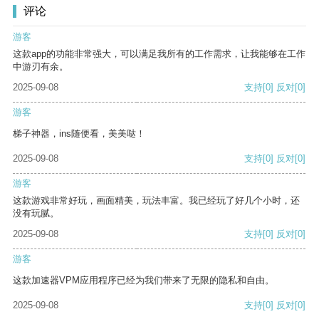
评论
游客
这款app的功能非常强大，可以满足我所有的工作需求，让我能够在工作
中游刃有余。
2025-09-08
支持
[0]
反对
[0]
游客
梯子神器，ins随便看，美美哒！
2025-09-08
支持
[0]
反对
[0]
游客
这款游戏非常好玩，画面精美，玩法丰富。我已经玩了好几个小时，还
没有玩腻。
2025-09-08
支持
[0]
反对
[0]
游客
这款加速器VPM应用程序已经为我们带来了无限的隐私和自由。
2025-09-08
支持
[0]
反对
[0]