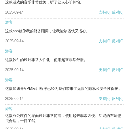
这款游戏的音乐非常优美，听了让人心旷神怡。
2025-09-14
支持
[0]
反对
[0]
游客
这款app就像我的财务顾问，让我能够省钱又省心。
2025-09-14
支持
[0]
反对
[0]
游客
这款软件的设计非常人性化，使用起来非常舒服。
2025-09-14
支持
[0]
反对
[0]
游客
这款加速器VPM应用程序已经为我们带来了无限的隐私和安全性保护。
2025-09-14
支持
[0]
反对
[0]
游客
这款办公软件的界面设计非常简洁，使用起来非常方便。功能的布局也
很合理，一目了然。